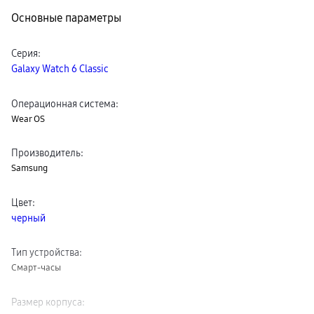
Клавиатуры для планшетов
Основные параметры
Клавиатуры
пвз
сплит
Серия
:
Уценка
Galaxy Watch 6 Classic
Операционная система
:
Wear OS
Производитель
:
Samsung
Цвет
:
черный
Тип устройства
:
Смарт-часы
Размер корпуса
: