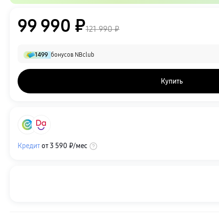
99 990 ₽
121 990 ₽
1499
бонусов NBclub
Купить
Кредит
от
3 590 ₽
/мес