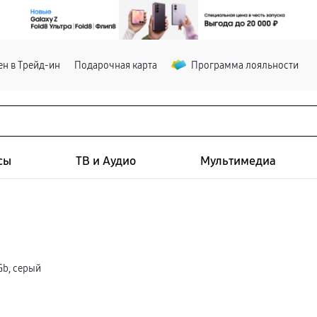
н в Трейд-ин
Подарочная карта
Программа лояльности
сы
ТВ и Аудио
Мультимедиа
Gb, серый